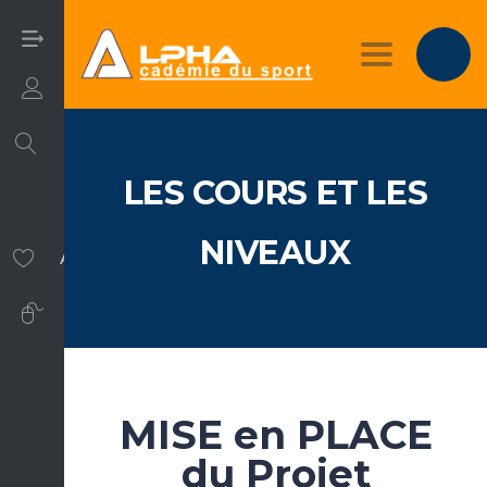
Toggle nav
Login/Sign Up
LES COURS ET LES
NIVEAUX
Activités Physiques et Sportives.
Software Training
MISE en PLACE
du Projet