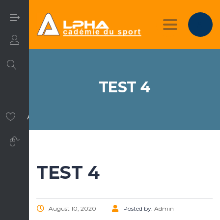
Toggle nav
Login/Sign Up
TEST 4
Activités Physiques et Sportives.
Software Training
TEST 4
August 10, 2020
Posted by:
Admin